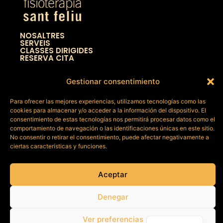
NOSALTRES
SERVEIS
CLASSES DIRIGIDES
RESERVA CITA
Carrer de la Rectoria, 25, 08980 Sant Feliu de
Gestionar consentimiento
Llobregat, Barcelona
+34 658 10 09 91
info@fisioterapiasantfeliu.com
Para ofrecer las mejores experiencias, utilizamos tecnologías como las
cookies para almacenar y/o acceder a la información del dispositivo. El
consentimiento de estas tecnologías nos permitirá procesar datos como el
AVÍS LEGAL
comportamiento de navegación o las identificaciones únicas en este sitio.
No consentir o retirar el consentimiento, puede afectar negativamente a
POLÍTICA DE COOKIES
ciertas características y funciones.
POLÍTICA DE PRIVACITAT
Aceptar
Denegar
Fisioteràpia Sant Feliu – Página desarrollada por
Zynco
Spanish
Ver preferencias